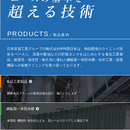
PRODUCTS
／製品案内
日本容器工業グループの株式会社NYK西日本は、独自開発のライニング技
術をベースに、清酒や醤油などの貯蔵タンクをはじめとする食品工業製
品、耐震性・衛生性・耐久性に優れた鋼板製一体型水槽、化学工業・産業
機器への各種ライニングを取り扱っております。
食品工業製品
醗酵食品プラントの製造設備を設計・施工いたします
鋼板製一体型水槽
耐震性･機能性･衛生性などを、高レベルでクリアした製品です