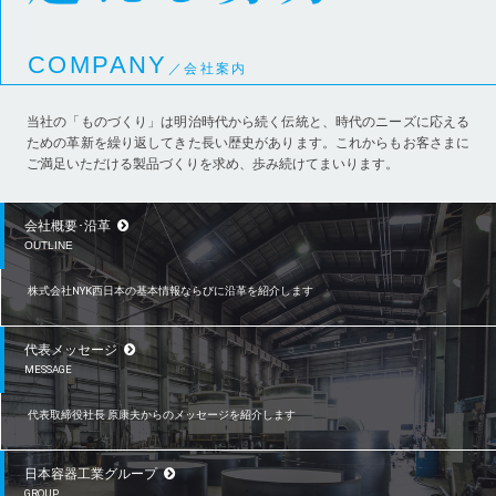
COMPANY
／会社案内
当社の「ものづくり」は明治時代から続く伝統と、時代のニーズに応える
ための革新を繰り返してきた長い歴史があります。これからもお客さまに
ご満足いただける製品づくりを求め、歩み続けてまいります。
会社概要･沿革
OUTLINE
株式会社NYK西日本の基本情報ならびに沿革を紹介します
代表メッセージ
MESSAGE
代表取締役社長 原康夫からのメッセージを紹介します
日本容器工業グループ
GROUP