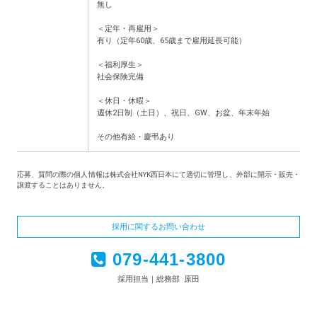
無し
＜定年・再雇用＞
有り（定年60歳、65歳まで雇用延長可能）
＜福利厚生＞
社会保険完備
＜休日・休暇＞
週休2日制（土日）、祝日、GW、お盆、年末年始
その他有給・慶弔あり
応募、質問の際の個人情報は株式会社NYK西日本にて適切に管理し、外部に開示・販売・
譲渡することはありません。
採用に関するお問い合わせ
079-441-3800
採用担当｜総務部 原田