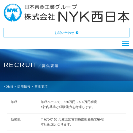
お問い合わせ
RECRUIT
／募集要項
HOME >
採用情報 >
募集要項
年収
年収ベースで、350万円～500万円程度
※社内基準と経験能力を考慮します。
勤務地
〒675-0155 兵庫県加古郡播磨町新島33番地
本社配属となります。