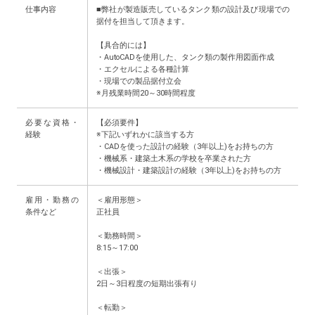
仕事内容
■弊社が製造販売しているタンク類の設計及び現場での
据付を担当して頂きます。
【具合的には】
・AutoCADを使用した、タンク類の製作用図面作成
・エクセルによる各種計算
・現場での製品据付立会
※月残業時間20～30時間程度
必要な資格・
【必須要件】
経験
※下記いずれかに該当する方
・CADを使った設計の経験（3年以上)をお持ちの方
・機械系・建築土木系の学校を卒業された方
・機械設計・建築設計の経験（3年以上)をお持ちの方
雇用・勤務の
＜雇用形態＞
条件など
正社員
＜勤務時間＞
8:15～17:00
＜出張＞
2日～3日程度の短期出張有り
＜転勤＞